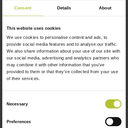
Consent
Details
About
This website uses cookies
We use cookies to personalise content and ads, to
provide social media features and to analyse our traffic.
GIO-erkenning voor
We also share information about your use of our site with
Tools for Chefs
our social media, advertising and analytics partners who
may combine it with other information that you’ve
De GIO-erkenning die we hebben ontvangen is het
provided to them or that they’ve collected from your use
resultaat van een intensieve samenwerking tussen HENDI
of their services.
en de vooraanstaande industrieel ontwerper Robert
Bronwasser, met als doel de beste Tools for Chefs te
Consent
ontwikkelen.
Necessary
Selection
Geïnspireerd door de hoogwaardige technische kwaliteit van
HENDI-producten heeft Robert zowel de functionaliteit als het
Preferences
esthetische ontwerp geoptimaliseerd, wat heeft geleid tot