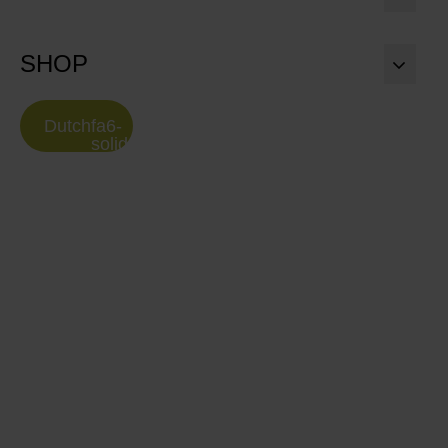
SHOP
Dutch
fa6-
solid:chevron-
down
HENDI UNIQ-collectie wint
prestigieuze Red Dot Award
2024
We zijn trots om aan te kondigen dat onze innovatieve UNIQ-
collectie van chafing dishes en soepketels, ontworpen door
Robert Bronwasser, de prestigieuze Red Dot Award 2024 heeft
gewonnen voor Product Design in de categorie
cateringapparatuur. Al meer dan 60 jaar erkennen de Red Dot