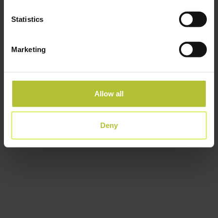
unieke, gebruiksvriendelijke en visueel aantrekkelijke
Statistics
producten.
Deze gezamenlijke inspanning is bekroond met de meest
prestigieuze onafhankelijke designprijs van Nederland, de
Marketing
Good Industrial Design (GIO)-erkenning. De GIO, die het
gebruik van industrieel ontwerp stimuleert, is meer dan een
prijs: het is een kwaliteitsstempel voor uitmuntend
Allow all
vakmanschap.
Deny