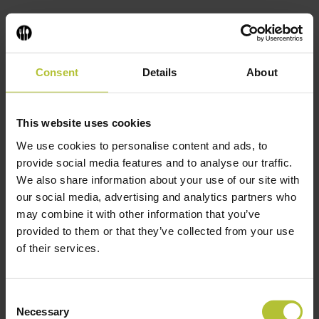
Consent
Details
About
This website uses cookies
We use cookies to personalise content and ads, to
provide social media features and to analyse our traffic.
1999
wurde HENDIs erstes internationales Büro- und
We also share information about your use of our site with
Logistikzentrum in Österreich gegründet. Dies markierte den
our social media, advertising and analytics partners who
Beginn eines globalen Expansionskurses und trotz des
may combine it with other information that you’ve
Übergangs von einem Familienunternehmen zu einer neuen
provided to them or that they’ve collected from your use
Geschäftsführung setzte HENDI seinen Wachstumskurs
of their services.
ungebremst fort.
Die frühen
2000er
Jahre waren von strategischen
Consent
Standortverlagerungen und Expansionen geprägt.
2002
Necessary
Selection