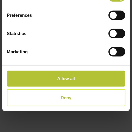
verlegte HENDI Niederlande seine Geschäftsaktivitäten nach
Rhenen und gründete
2005
HENDI Polen. Das schnelle
Preferences
Wachstum von HENDI Polen zeigt sich besonders in der
Steigerung der Mitarbeiterzahl von anfänglich 4 auf aktuell über
Statistics
200.
Marketing
Allow all
Deny